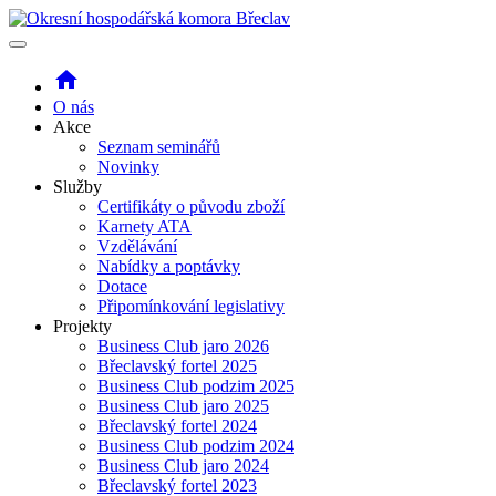
home
O nás
Akce
Seznam seminářů
Novinky
Služby
Certifikáty o původu zboží
Karnety ATA
Vzdělávání
Nabídky a poptávky
Dotace
Připomínkování legislativy
Projekty
Business Club jaro 2026
Břeclavský fortel 2025
Business Club podzim 2025
Business Club jaro 2025
Břeclavský fortel 2024
Business Club podzim 2024
Business Club jaro 2024
Břeclavský fortel 2023