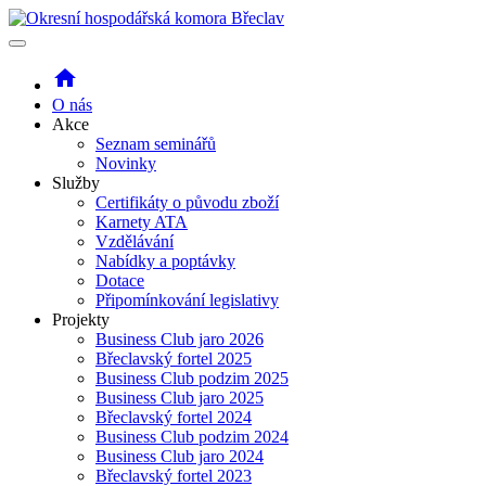
home
O nás
Akce
Seznam seminářů
Novinky
Služby
Certifikáty o původu zboží
Karnety ATA
Vzdělávání
Nabídky a poptávky
Dotace
Připomínkování legislativy
Projekty
Business Club jaro 2026
Břeclavský fortel 2025
Business Club podzim 2025
Business Club jaro 2025
Břeclavský fortel 2024
Business Club podzim 2024
Business Club jaro 2024
Břeclavský fortel 2023