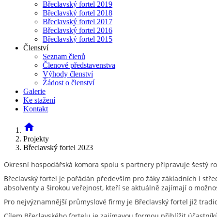
Břeclavský fortel 2019
Břeclavský fortel 2018
Břeclavský fortel 2017
Břeclavský fortel 2016
Břeclavský fortel 2015
Členství
Seznam členů
Členové představenstva
Výhody členství
Žádost o členství
Galerie
Ke stažení
Kontakt
home
Projekty
Břeclavský fortel 2023
Okresní hospodářská komora spolu s partnery připravuje šestý r
Břeclavský fortel je pořádán především pro žáky základních i stře
absolventy a širokou veřejnost, kteří se aktuálně zajímají o možno
Pro nejvýznamnější průmyslové firmy je Břeclavský fortel již trad
Cílem Břeclavského fortelu je zajímavou formou přiblížit účastn