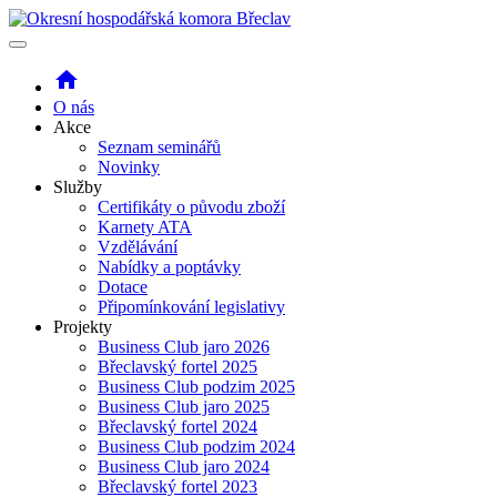
home
O nás
Akce
Seznam seminářů
Novinky
Služby
Certifikáty o původu zboží
Karnety ATA
Vzdělávání
Nabídky a poptávky
Dotace
Připomínkování legislativy
Projekty
Business Club jaro 2026
Břeclavský fortel 2025
Business Club podzim 2025
Business Club jaro 2025
Břeclavský fortel 2024
Business Club podzim 2024
Business Club jaro 2024
Břeclavský fortel 2023