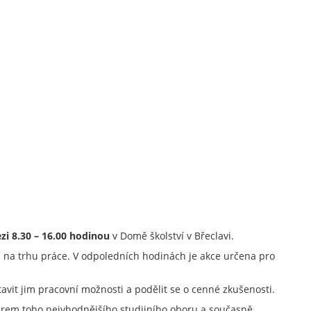
zi 8.30 – 16.00 hodinou
v Domě školství v Břeclavi.
ím na trhu práce. V odpoledních hodinách je akce určena pro
tavit jim pracovní možnosti a podělit se o cenné zkušenosti.
běrem toho nejvhodnějšího studijního oboru a současně