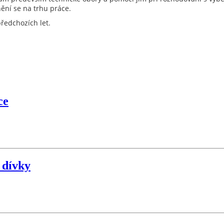
ění se na trhu práce.
ředchozích let.
ce
 dívky