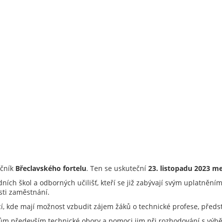
očník
Břeclavského fortelu
. Ten se uskuteční
23. listopadu 2023 me
dních škol a odborných učilišť, kteří se již zabývají svým uplatněn
sti zaměstnání.
icí, kde mají možnost vzbudit zájem žáků o technické profese, předs
íkům především technické obory a pomoci jim při rozhodování s vý