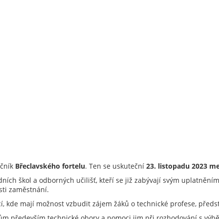
očník
Břeclavského fortelu
. Ten se uskuteční
23. listopadu 2023 me
dních škol a odborných učilišť, kteří se již zabývají svým uplatněn
sti zaměstnání.
icí, kde mají možnost vzbudit zájem žáků o technické profese, předs
íkům především technické obory a pomoci jim při rozhodování s vý