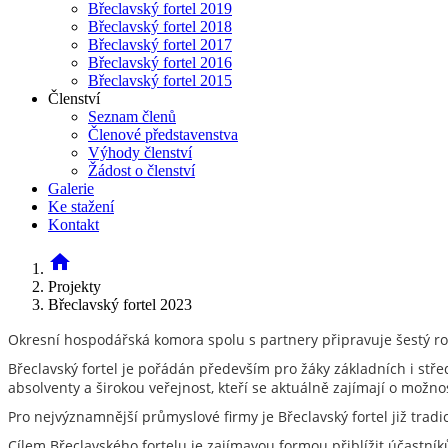
Břeclavský fortel 2019
Břeclavský fortel 2018
Břeclavský fortel 2017
Břeclavský fortel 2016
Břeclavský fortel 2015
Členství
Seznam členů
Členové představenstva
Výhody členství
Žádost o členství
Galerie
Ke stažení
Kontakt
home
Projekty
Břeclavský fortel 2023
Okresní hospodářská komora spolu s partnery připravuje šestý r
Břeclavský fortel je pořádán především pro žáky základních i stře
absolventy a širokou veřejnost, kteří se aktuálně zajímají o možno
Pro nejvýznamnější průmyslové firmy je Břeclavský fortel již trad
Cílem Břeclavského fortelu je zajímavou formou přiblížit účastn