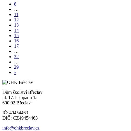
8
…
11
12
13
14
15
16
17
…
22
…
29
»
Dům školství Břeclav
ul. 17. listopadu 1a
690 02 Břeclav
IČ: 49454463
DIČ: CZ49454463
info@ohkbreclav.cz