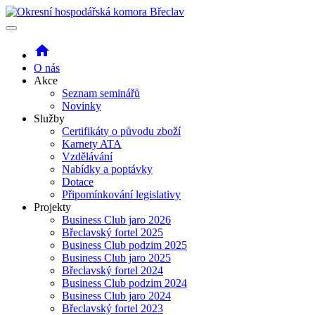
home
O nás
Akce
Seznam seminářů
Novinky
Služby
Certifikáty o původu zboží
Karnety ATA
Vzdělávání
Nabídky a poptávky
Dotace
Připomínkování legislativy
Projekty
Business Club jaro 2026
Břeclavský fortel 2025
Business Club podzim 2025
Business Club jaro 2025
Břeclavský fortel 2024
Business Club podzim 2024
Business Club jaro 2024
Břeclavský fortel 2023